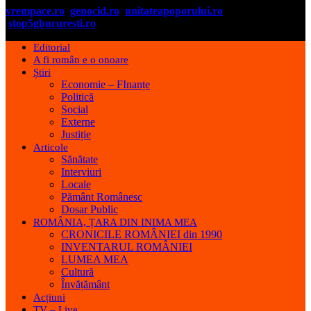
vrempace.ro
genocid.ro
unitateapoporului.ro
stop5gbucuresti.ro
Editorial
A fi român e o onoare
Știri
Economie – FInanțe
Politică
Social
Externe
Justiție
Articole
Sănătate
Interviuri
Locale
Pământ Românesc
Dosar Public
ROMÂNIA, ȚARA DIN INIMA MEA
CRONICILE ROMÂNIEI din 1990
INVENTARUL ROMÂNIEI
LUMEA MEA
Cultură
Învățământ
Acțiuni
TV – Live