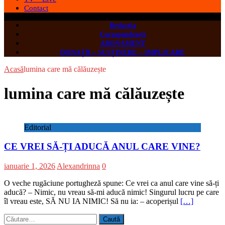
Contact
Redacția
Corespondență
ABONAMENT
DONAȚII – SUSȚINERE – IMPLICARE
Acasă
lumina care mă călăuzește
lumina care mă călăuzește
Editorial
CE VREI SĂ-ȚI ADUCĂ ANUL CARE VINE?
ianuarie 1, 2026
Alexandrinna
0
O veche rugăciune portugheză spune: Ce vrei ca anul care vine să-ți
aducă? – Nimic, nu vreau să-mi aducă nimic! Singurul lucru pe care
îl vreau este, SĂ NU IA NIMIC! Să nu ia: – acoperișul
[…]
Caută