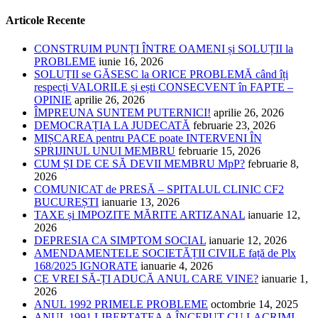
după:
Articole Recente
CONSTRUIM PUNȚI ÎNTRE OAMENI și SOLUȚII la
PROBLEME
iunie 16, 2026
SOLUȚII se GĂSESC la ORICE PROBLEMĂ când îți
respecți VALORILE și ești CONSECVENT în FAPTE –
OPINIE
aprilie 26, 2026
ÎMPREUNA SUNTEM PUTERNICI!
aprilie 26, 2026
DEMOCRAȚIA LA JUDECATĂ
februarie 23, 2026
MIȘCAREA pentru PACE poate INTERVENI ÎN
SPRIJINUL UNUI MEMBRU
februarie 15, 2026
CUM ȘI DE CE SĂ DEVII MEMBRU MpP?
februarie 8,
2026
COMUNICAT de PRESĂ – SPITALUL CLINIC CF2
BUCUREȘTI
ianuarie 13, 2026
TAXE și IMPOZITE MĂRITE ARTIZANAL
ianuarie 12,
2026
DEPRESIA CA SIMPTOM SOCIAL
ianuarie 12, 2026
AMENDAMENTELE SOCIETĂȚII CIVILE față de Plx
168/2025 IGNORATE
ianuarie 4, 2026
CE VREI SĂ-ȚI ADUCĂ ANUL CARE VINE?
ianuarie 1,
2026
ANUL 1992 PRIMELE PROBLEME
octombrie 14, 2025
ANUL 1991 LIBERTATEA A ÎNCEPUT CU LACRIMI