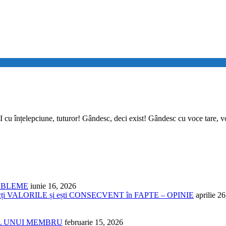
lepciune, tuturor! Gândesc, deci exist! Gândesc cu voce tare, vorbe
ROBLEME
iunie 16, 2026
cți VALORILE și ești CONSECVENT în FAPTE – OPINIE
aprilie 2
NUL UNUI MEMBRU
februarie 15, 2026