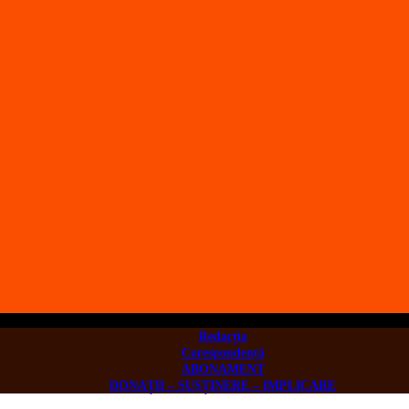
Redacția
Corespondență
ABONAMENT
DONAȚII – SUSȚINERE – IMPLICARE