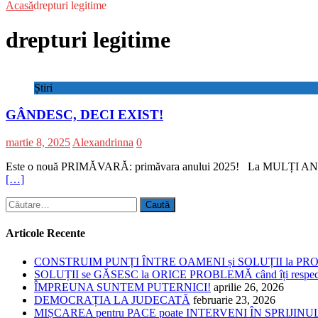
Acasă
drepturi legitime
drepturi legitime
Știri
GÂNDESC, DECI EXIST!
martie 8, 2025
Alexandrinna
0
Este o nouă PRIMĂVARĂ: primăvara anului 2025! La MULȚI ANI cu înțe
[…]
Caută
după:
Articole Recente
CONSTRUIM PUNȚI ÎNTRE OAMENI și SOLUȚII la P
SOLUȚII se GĂSESC la ORICE PROBLEMĂ când îți respe
ÎMPREUNA SUNTEM PUTERNICI!
aprilie 26, 2026
DEMOCRAȚIA LA JUDECATĂ
februarie 23, 2026
MIȘCAREA pentru PACE poate INTERVENI ÎN SPRIJI