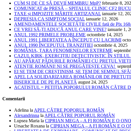
CUM ȘI DE CE SĂ DEVII MEMBRU MpP?
februarie 8, 20
COMUNICAT de PRESĂ – SPITALUL CLINIC CF2 BUC
TAXE și IMPOZITE MĂRITE ARTIZANAL
ianuarie 12, 20
DEPRESIA CA SIMPTOM SOCIAL
ianuarie 12, 2026
AMENDAMENTELE SOCIETĂȚII CIVILE față de Plx 168
CE VREI SĂ-ȚI ADUCĂ ANUL CARE VINE?
ianuarie 1, 
ANUL 1992 PRIMELE PROBLEME
octombrie 14, 2025
ANUL 1991 LIBERTATEA A ÎNCEPUT CU LACRIMI
octo
ANUL 1990 ÎNCEPUTUL TRANZIȚIEI
octombrie 4, 2025
ROMÂNIA, ȚARA FENOMENELOR EXTREME
septembr
CAZUL KIRK, EXERCIȚIU DETECTIVISTIC ÎN STILUL
AU APĂRAT PĂDURILE ROMÂNIEI CU PREȚUL VIEȚI
ATENȚIE ROMÂNI! NI SE PREGĂTEȘTE CEVA!
septem
EI SE TEM DE CREȘTINISM, SE TEM DE SEMNUL SF
APEL LA SOLIDARIZAREA ROMÂNILOR DE PRETUTI
BISERICILE DE PE PLANETĂ
august 24, 2025
ACATISTUL = PETIȚIA POPORULUI ROMÂN CĂTRE
Comentarii
Adelina
la
APEL CĂTRE POPORUL ROMÂN
Alexandrinna
la
APEL CĂTRE POPORUL ROMÂN
Lupsea Maria
la
CIPRIAN MEGA – A FI ROMÂN E O ON
Ursache Roxana
la
CIPRIAN MEGA – A FI ROMÂN E O 