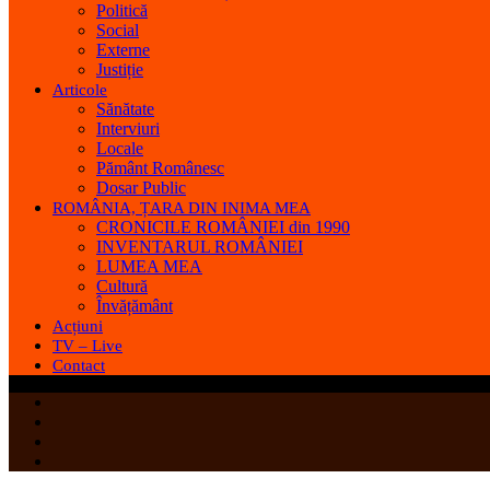
Politică
Social
Externe
Justiție
Articole
Sănătate
Interviuri
Locale
Pământ Românesc
Dosar Public
ROMÂNIA, ȚARA DIN INIMA MEA
CRONICILE ROMÂNIEI din 1990
INVENTARUL ROMÂNIEI
LUMEA MEA
Cultură
Învățământ
Acțiuni
TV – Live
Contact