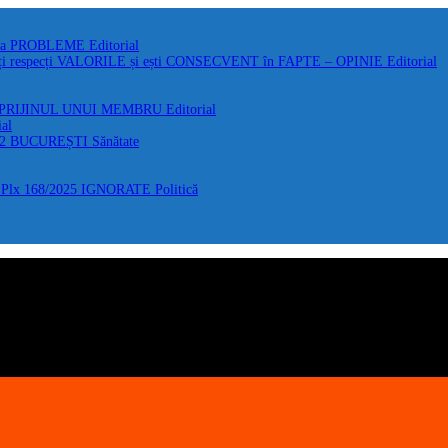
 la PROBLEME
Editorial
i respecți VALORILE și ești CONSECVENT în FAPTE – OPINIE
Editorial
 SPRIJINUL UNUI MEMBRU
Editorial
ial
F2 BUCUREȘTI
Sănătate
Plx 168/2025 IGNORATE
Politică