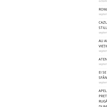
octomb
ROMÂ
septem
CAZU
STIL
septem
AU A
VIEȚI
septem
ATEN
septem
EI S
SFÂN
septem
APEL
PRET
RUGĂ
DUMN