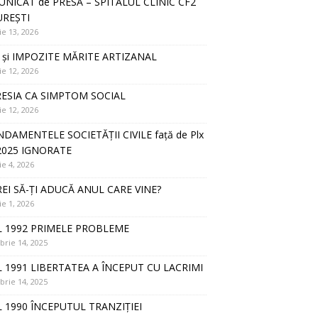
NICAT de PRESĂ – SPITALUL CLINIC CF2
REȘTI
ie 13, 2026
 și IMPOZITE MĂRITE ARTIZANAL
ie 12, 2026
ESIA CA SIMPTOM SOCIAL
ie 12, 2026
DAMENTELE SOCIETĂȚII CIVILE față de Plx
2025 IGNORATE
ie 4, 2026
REI SĂ-ȚI ADUCĂ ANUL CARE VINE?
ie 1, 2026
 1992 PRIMELE PROBLEME
rie 14, 2025
 1991 LIBERTATEA A ÎNCEPUT CU LACRIMI
rie 14, 2025
 1990 ÎNCEPUTUL TRANZIȚIEI