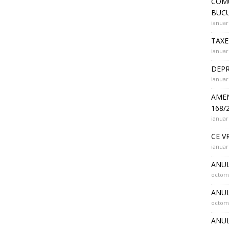
COMU
BUCU
ianuar
TAXE
ianuar
DEPR
ianuar
AMEN
168/
ianuar
CE V
ianuar
ANUL
octomb
ANUL
octomb
ANUL