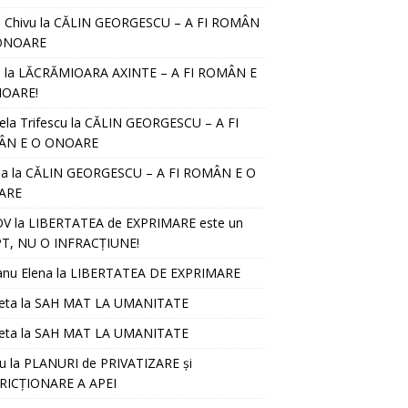
l Chivu
la
CĂLIN GEORGESCU – A FI ROMÂN
ONOARE
D
la
LĂCRĂMIOARA AXINTE – A FI ROMÂN E
OARE!
ela Trifescu
la
CĂLIN GEORGESCU – A FI
ÂN E O ONOARE
ia
la
CĂLIN GEORGESCU – A FI ROMÂN E O
ARE
OV
la
LIBERTATEA de EXPRIMARE este un
T, NU O INFRACȚIUNE!
anu Elena
la
LIBERTATEA DE EXPRIMARE
eta
la
SAH MAT LA UMANITATE
eta
la
SAH MAT LA UMANITATE
u
la
PLANURI de PRIVATIZARE și
RICȚIONARE A APEI