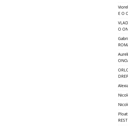
Viore
E O 
VLA
O ON
Gabri
ROM
Aurel
ONO
ORL
DREP
Alexi
Nicol
Nicol
Ploat
REST