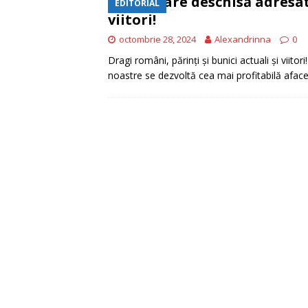
Scrisoare deschisă adresată
EDITORIAL
CONSTRUIM
viitori!
[ iunie 16, 2026 ]
octombrie 28, 2024
Alexandrinna
0
EDITORIAL
Dragi români, părinți și bunici actuali și viitori
noastre se dezvoltă cea mai profitabilă afacer