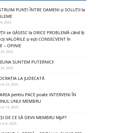
TRUIM PUNȚI ÎNTRE OAMENI și SOLUȚII la
BLEME
16, 2026
ȚII se GĂSESC la ORICE PROBLEMĂ când îți
cți VALORILE și ești CONSECVENT în
E – OPINIE
 26, 2026
EUNA SUNTEM PUTERNICI!
 26, 2026
CRAȚIA LA JUDECATĂ
rie 23, 2026
AREA pentru PACE poate INTERVENI ÎN
JINUL UNUI MEMBRU
rie 15, 2026
ȘI DE CE SĂ DEVII MEMBRU MpP?
rie 8, 2026