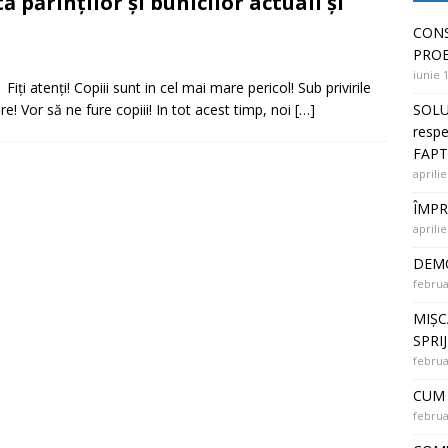
 părinților și bunicilor actuali și
 PUNȚI ÎNTRE OAMENI și SOLUȚII la PROBLEME
CONS
PRO
iunie 
! Fiți atenți! Copiii sunt in cel mai mare pericol! Sub privirile
SOLU
e! Vor să ne fure copiii! In tot acest timp, noi
[…]
respe
FAPT
aprilie
ÎMPR
aprilie
DEMO
februa
MIȘC
SPRI
februa
CUM 
februa