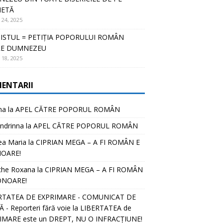
NETĂ
 24, 2025
ISTUL = PETIȚIA POPORULUI ROMÂN
RE DUMNEZEU
 18, 2025
ENTARII
na
la
APEL CĂTRE POPORUL ROMÂN
ndrinna
la
APEL CĂTRE POPORUL ROMÂN
ea Maria
la
CIPRIAN MEGA – A FI ROMÂN E
OARE!
che Roxana
la
CIPRIAN MEGA – A FI ROMÂN
ONOARE!
RTATEA DE EXPRIMARE - COMUNICAT DE
 - Reporteri fără voie
la
LIBERTATEA de
IMARE este un DREPT, NU O INFRACȚIUNE!