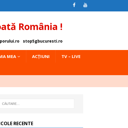
oată România !
porului.ro
stop5gbucuresti.ro
IMA MEA
ACȚIUNI
TV – LIVE
ICOLE RECENTE