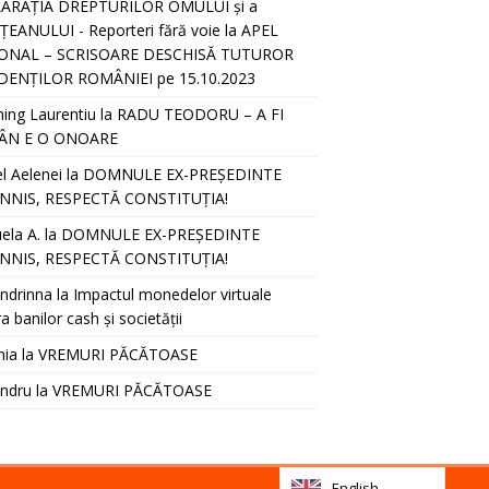
ARAȚIA DREPTURILOR OMULUI și a
EANULUI - Reporteri fără voie
la
APEL
ONAL – SCRISOARE DESCHISĂ TUTUROR
DENȚILOR ROMÂNIEI pe 15.10.2023
hing Laurentiu
la
RADU TEODORU – A FI
ÂN E O ONOARE
l Aelenei
la
DOMNULE EX-PREȘEDINTE
NNIS, RESPECTĂ CONSTITUȚIA!
ela A.
la
DOMNULE EX-PREȘEDINTE
NNIS, RESPECTĂ CONSTITUȚIA!
ndrinna
la
Impactul monedelor virtuale
a banilor cash și societății
nia
la
VREMURI PĂCĂTOASE
andru
la
VREMURI PĂCĂTOASE
English