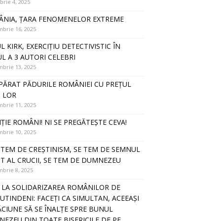
rie 4, 2025
NIA, ȚARA FENOMENELOR EXTREME
brie 16, 2025
L KIRK, EXERCIȚIU DETECTIVISTIC ÎN
UL A 3 AUTORI CELEBRI
brie 13, 2025
PĂRAT PĂDURILE ROMÂNIEI CU PREȚUL
I LOR
brie 11, 2025
ȚIE ROMÂNI! NI SE PREGĂTEȘTE CEVA!
brie 10, 2025
E TEM DE CREȘTINISM, SE TEM DE SEMNUL
T AL CRUCII, SE TEM DE DUMNEZEU
brie 8, 2025
 LA SOLIDARIZAREA ROMÂNILOR DE
UTINDENI: FACEȚI CA SIMULTAN, ACEEAȘI
CIUNE SĂ SE ÎNALȚE SPRE BUNUL
EZEU DIN TOATE BISERICILE DE PE