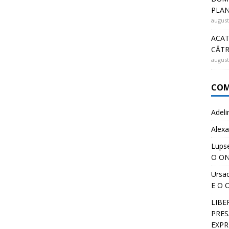
PLA
august
ACAT
CĂT
august
COM
Adeli
Alexa
Lups
O ON
Ursa
E O 
LIBE
PRESĂ
EXPR