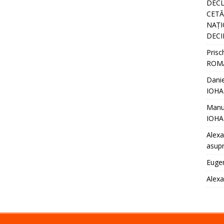
DECL
CETĂȚ
NAȚI
DECI
Prisc
ROM
Danie
IOHA
Manu
IOHA
Alexa
asupr
Euge
Alex