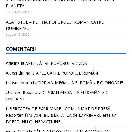
PLANETĂ
august 24, 2025
ACATISTUL = PETIȚIA POPORULUI ROMÂN CĂTRE
DUMNEZEU
august 18, 2025
COMENTARII
Adelina
la
APEL CĂTRE POPORUL ROMÂN
Alexandrinna
la
APEL CĂTRE POPORUL ROMÂN
Lupsea Maria
la
CIPRIAN MEGA – A FI ROMÂN E O ONOARE!
Ursache Roxana
la
CIPRIAN MEGA – A FI ROMÂN E O
ONOARE!
LIBERTATEA DE EXPRIMARE - COMUNICAT DE PRESĂ -
Reporteri fără voie
la
LIBERTATEA de EXPRIMARE este un
DREPT, NU O INFRACȚIUNE!
Viorel Chivu
la
CĂLIN GEORGESCU – A FI ROMÂN E O