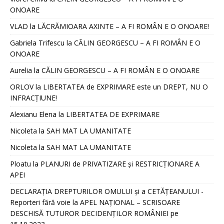
ONOARE
VLAD
la
LĂCRĂMIOARA AXINTE – A FI ROMÂN E O ONOARE!
Gabriela Trifescu
la
CĂLIN GEORGESCU – A FI ROMÂN E O
ONOARE
Aurelia
la
CĂLIN GEORGESCU – A FI ROMÂN E O ONOARE
ORLOV
la
LIBERTATEA de EXPRIMARE este un DREPT, NU O
INFRACȚIUNE!
Alexianu Elena
la
LIBERTATEA DE EXPRIMARE
Nicoleta
la
SAH MAT LA UMANITATE
Nicoleta
la
SAH MAT LA UMANITATE
Ploatu
la
PLANURI de PRIVATIZARE și RESTRICȚIONARE A
APEI
DECLARAȚIA DREPTURILOR OMULUI și a CETĂȚEANULUI -
Reporteri fără voie
la
APEL NAȚIONAL – SCRISOARE
DESCHISĂ TUTUROR DECIDENȚILOR ROMÂNIEI pe