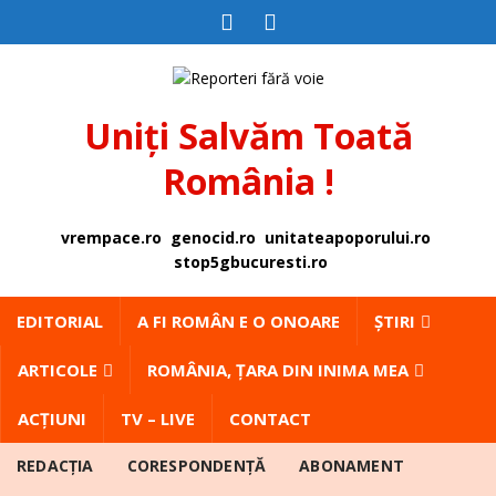
Uniți Salvăm Toată
România !
vrempace.ro
genocid.ro
unitateapoporului.ro
stop5gbucuresti.ro
EDITORIAL
A FI ROMÂN E O ONOARE
ȘTIRI
ARTICOLE
ROMÂNIA, ȚARA DIN INIMA MEA
ACȚIUNI
TV – LIVE
CONTACT
REDACȚIA
CORESPONDENȚĂ
ABONAMENT